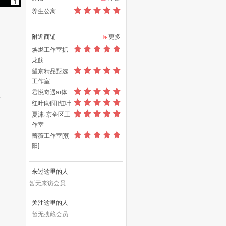
1
养生公寓
附近商铺
更多
焕燃工作室抓
龙筋
望京精品甄选
工作室
君悦奇遇ai体
错
红叶[朝阳]红叶
夏沫·京全区工
作室
蔷薇工作室[朝
阳]
来过这里的人
暂无来访会员
关注这里的人
暂无搜藏会员