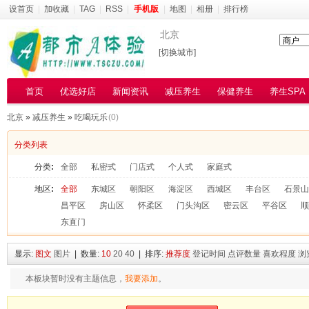
设首页
|
加收藏
|
TAG
|
RSS
|
手机版
|
地图
|
相册
|
排行榜
北京
[切换城市]
首页
优选好店
新闻资讯
减压养生
保健养生
养生SPA
北京
»
减压养生
»
吃喝玩乐
(0)
分类列表
分类
:
全部
私密式
门店式
个人式
家庭式
地区
:
全部
东城区
朝阳区
海淀区
西城区
丰台区
石景山
昌平区
房山区
怀柔区
门头沟区
密云区
平谷区
顺
东直门
显示:
图文
图片
| 数量:
10
20
40
| 排序:
推荐度
登记时间
点评数量
喜欢程度
浏
本板块暂时没有主题信息，
我要添加
。