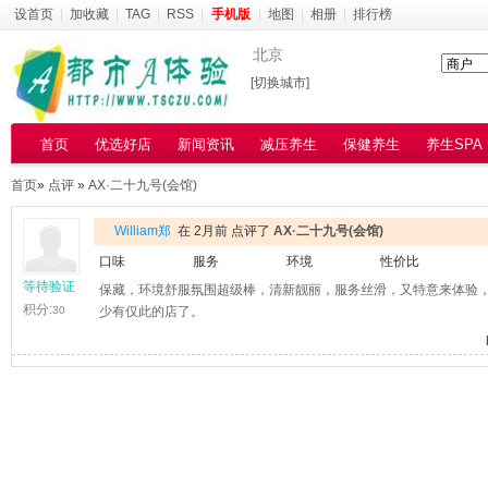
设首页
|
加收藏
|
TAG
|
RSS
|
手机版
|
地图
|
相册
|
排行榜
北京
[切换城市]
首页
优选好店
新闻资讯
减压养生
保健养生
养生SPA
首页
»
点评
»
‌AX·二十九号(会馆)
William郑
在 2月前 点评了
‌AX·二十九号(会馆)
口味
服务
环境
性价比
等待验证
保藏，环境舒服氛围超级棒，清新靓丽，服务丝滑，又特意来体验
积分:
30
少有仅此的店了。