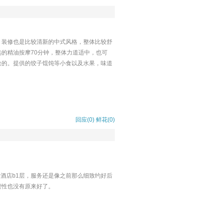
，装修也是比较清新的中式风格，整体比较舒
的精油按摩70分钟，整体力道适中，也可
松的。提供的饺子馄饨等小食以及水果，味道
回应(0)
鲜花(
0
)
酒店b1层，服务还是像之前那么细致约好后
密性也没有原来好了。