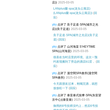
店))
2025-03-05
LANplus蘭·spa(龙头公寓店)
(LANplus蘭·spa(龙头公寓店))
(
回
应
)
ytry
点评了 良子足道·SPA(城市之光
店)(良子足道)
2025-03-05
良子足道·SPA(城市之光店)(良子足
道)
(
回应
)
ytry
点评了 山河海棠 S’HEYTIME
SPA(山河海棠)
2025-03-05
很喜欢当时店里的环境。这次一预
约发现搬到了旁边的酒店b1层，
(
回
应
)
ytry
点评了 漫空間SPA會所(漫空間
SPA會所)
2025-03-05
今天跟朋友过来，刚喝完酒，就想
放放松一下
(
回应
)
ytry
点评了 泰亚泰式按摩·SPA(东亚望
京中心)(泰亚泰)
2025-03-05
御用的8号技师没约上，然后6号技