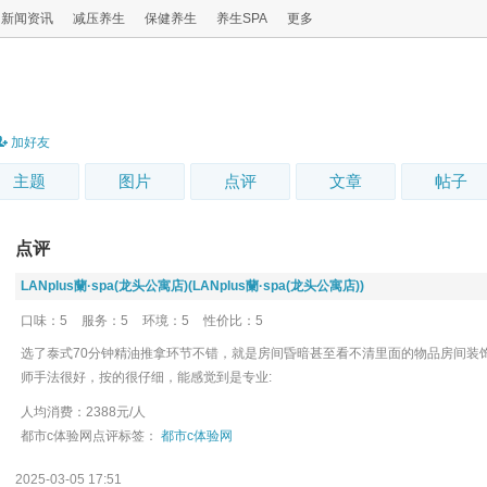
新闻资讯
减压养生
保健养生
养生SPA
更多
加好友
主题
图片
点评
文章
帖子
点评
LANplus蘭·spa(龙头公寓店)(LANplus蘭·spa(龙头公寓店))
口味：5
服务：5
环境：5
性价比：5
选了泰式70分钟精油推拿环节不错，就是房间昏暗甚至看不清里面的物品房间装
师手法很好，按的很仔细，能感觉到是专业:
人均消费：2388元/人
都市c体验网点评标签：
都市c体验网
2025-03-05 17:51