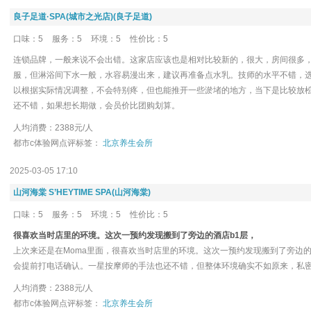
良子足道·SPA(城市之光店)(良子足道)
口味：5
服务：5
环境：5
性价比：5
连锁品牌，一般来说不会出错。这家店应该也是相对比较新的，很大，房间很多
服，但淋浴间下水一般，水容易漫出来，建议再准备点水乳。技师的水平不错，选
以根据实际情况调整，不会特别疼，但也能推开一些淤堵的地方，当下是比较放
还不错，如果想长期做，会员价比团购划算。
人均消费：2388元/人
都市c体验网点评标签：
北京养生会所
2025-03-05 17:10
山河海棠 S’HEYTIME SPA(山河海棠)
口味：5
服务：5
环境：5
性价比：5
很喜欢当时店里的环境。这次一预约发现搬到了旁边的酒店b1层，
上次来还是在Moma里面，很喜欢当时店里的环境。这次一预约发现搬到了旁边的
会提前打电话确认。一星按摩师的手法也还不错，但整体环境确实不如原来，私
人均消费：2388元/人
都市c体验网点评标签：
北京养生会所