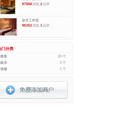
97968
浏览,
2
点评
柒月工作室
96352
浏览,
1
点评
热门分类
推拿
20 个
娱乐
2 个
保健
1 个