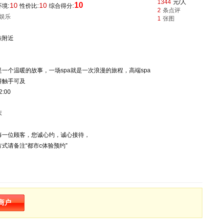
1344
元/人
10
10
10
境:
性价比:
综合得分:
2
条点评
娱乐
1
张图
铁附近
一个温暖的故事，一场spa就是一次浪漫的旅程，高端spa
得触手可及
:00
床
每一位顾客，您诚心约，诚心接待，
式请备注“都市c体验预约”
商户