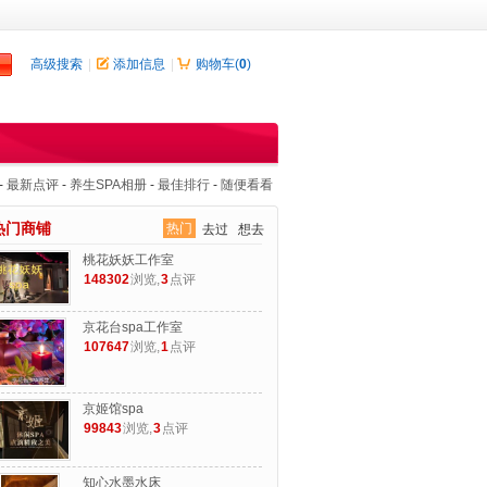
高级搜索
|
添加信息
|
购物车(
0
)
-
最新点评
-
养生SPA相册
-
最佳排行
-
随便看看
热门商铺
热门
去过
想去
桃花妖妖工作室
148302
浏览,
3
点评
京花台spa工作室
107647
浏览,
1
点评
京姬馆spa
99843
浏览,
3
点评
知心水墨水床