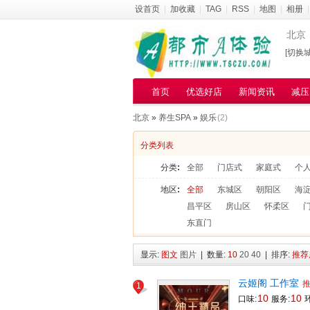
设首页
|
加收藏
|
TAG
|
RSS
|
地图
|
相册
|
北京
[切换城
首页
优选好店
新闻资讯
减压
北京
»
养生SPA
»
娱乐
(2)
分类列表
分类
:
全部
门店式
家庭式
个
地区
:
全部
东城区
朝阳区
海
昌平区
房山区
怀柔区
东直门
显示:
图文
图片
| 数量:
10
20
40
| 排序:
推荐
云姬阁 工作室
1
10
10
口味:
服务:
环