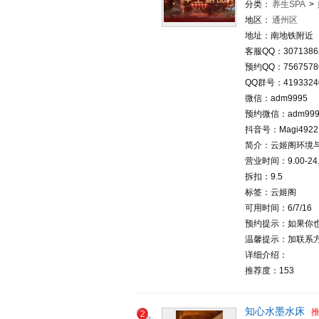
分类：
养生SPA
>
地区：
通州区
地址：南地铁附近
客服QQ：3071386
预约QQ：7567578
QQ群号：4193324
微信：adm9995
预约微信：adm999
抖音号：Magi4922
简介：云姬阁环境
营业时间：9.00-24.
拆扣：9.5
标签：云姬阁
可用时间：6/7/16
预约提示：如果你
温馨提示：加联系方
详细介绍：
推荐度：153
知心水墨水床
2