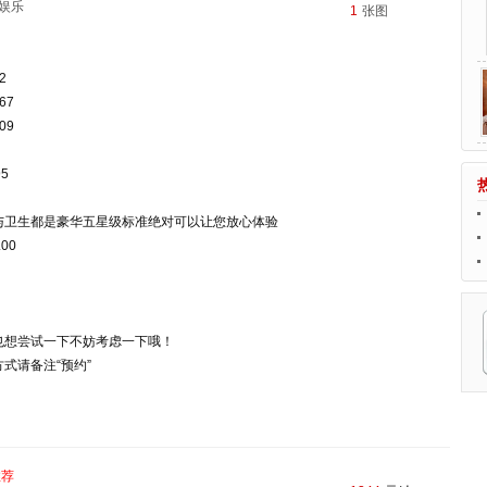
娱乐
1
张图
2
67
09
5
与卫生都是豪华五星级标准绝对可以让您放心体验
00
也想尝试一下不妨考虑一下哦！
式请备注“预约”
推荐