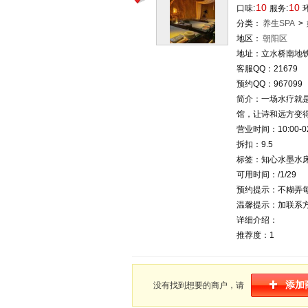
10
10
口味:
服务:
环
分类：
养生SPA
>
地区：
朝阳区
地址：立水桥南地
客服QQ：21679
预约QQ：967099
简介：一场水疗就是
馆，让诗和远方变
营业时间：10:00-02
拆扣：9.5
标签：知心水墨水
可用时间：/1/29
预约提示：不糊弄
温馨提示：加联系方
详细介绍：
推荐度：1
添加
没有找到想要的商户，请