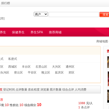
排行榜
市]
养生
保健养生
养生SPA
推荐商铺
商铺地图
人式
私密式
淀区
西城区
丰台区
石景山区
大兴区
通州区
门头沟区
密云区
平谷区
顺义区
延庆区
郊区
度
登记时间
点评数量
喜欢程度
浏览量
图片数量
综合点评
人均消费
推荐
1088
元/人
10
10
10
境:
性价比:
综合得分:
1
条点评