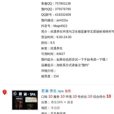
客服QQ：757801138
预约QQ：375576785
QQ群号：419332409
预约微信：an432iu
抖音号：Magi4922
简介：丝遇养生环境与卫生都是豪华五星级标准绝对
营业时间：9.00-24.00
拆扣：9.5
标签：丝遇养生
可用时间：6/9/27
预约提示：如果你也想尝试一下不妨考虑一下哦！
温馨提示：加联系方式请备注“预约”
详细介绍：
推荐度：154
君澜·养生 spa
推荐
7
10
10
10
10
10
口味:
服务:
环境:
性价比:
综合得分:
分类：
养生SPA
>
推拿
地区：
丰台区
地址：北京各区域