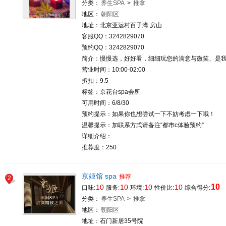
分类：
养生SPA
>
推拿
地区：
朝阳区
地址：北京亚运村百子湾 房山
客服QQ：3242829070
预约QQ：3242829070
简介：慢慢选，好好看，细细玩您的满意与微笑、是我
营业时间：10:00-02:00
拆扣：9.5
标签：京花台spa会所
可用时间：6/8/30
预约提示：如果你也想尝试一下不妨考虑一下哦！
温馨提示：加联系方式请备注“都市c体验预约”
详细介绍：
推荐度：250
京姬馆 spa
推荐
2
10
10
10
10
10
口味:
服务:
环境:
性价比:
综合得分:
分类：
养生SPA
>
推拿
地区：
朝阳区
地址：石门新居35号院