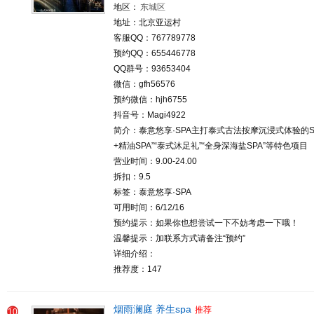
地区：
东城区
地址：北京亚运村
客服QQ：767789778
预约QQ：655446778
QQ群号：93653404
微信：gfh56576
预约微信：hjh6755
抖音号：Magi4922
简介：泰意悠享·SPA‌主打泰式古法按摩沉浸式体验的
+精油SPA”“泰式沐足礼”“全身深海盐SPA”等特色项目
营业时间：9.00-24.00
拆扣：9.5
标签：泰意悠享·SPA‌
可用时间：6/12/16
预约提示：如果你也想尝试一下不妨考虑一下哦！
温馨提示：加联系方式请备注“预约”
详细介绍：
推荐度：147
烟雨澜庭 养生spa
推荐
10