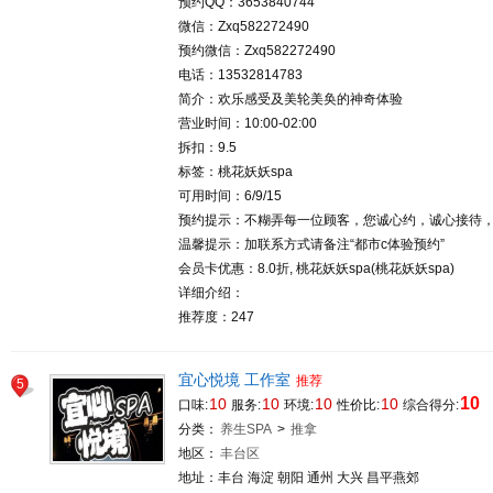
预约QQ：3653840744
微信：Zxq582272490
预约微信：Zxq582272490
电话：13532814783
简介：欢乐感受及美轮美奂的神奇体验
营业时间：10:00-02:00
拆扣：9.5
标签：桃花妖妖spa
可用时间：6/9/15
预约提示：不糊弄每一位顾客，您诚心约，诚心接待
温馨提示：加联系方式请备注“都市c体验预约”
会员卡优惠：8.0折, 桃花妖妖spa(桃花妖妖spa)
详细介绍：
推荐度：247
宜心悦境 工作室
推荐
5
10
10
10
10
10
口味:
服务:
环境:
性价比:
综合得分:
分类：
养生SPA
>
推拿
地区：
丰台区
地址：丰台 海淀 朝阳 通州 大兴 昌平燕郊