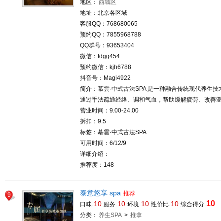
地区：
西城区
地址：北京各区域
客服QQ：768680065
预约QQ：7855968788
QQ群号：93653404
微信：fdgg454
预约微信：kjh6788
抖音号：Magi4922
简介：慕雲·中式古法SPA‌ 是一种融合传统现代养生
通过手法疏通经络、调和气血，帮助缓解疲劳、改善
营业时间：9.00-24.00
拆扣：9.5
标签：慕雲·中式古法SPA‌
可用时间：6/12/9
详细介绍：
推荐度：148
泰意悠享 spa
推荐
9
10
10
10
10
10
口味:
服务:
环境:
性价比:
综合得分:
分类：
养生SPA
>
推拿