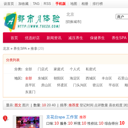
设首页
|
加收藏
|
TAG
|
RSS
|
手机版
|
地图
|
相册
|
排行榜
北京
[切换城市]
首页
优选好店
新闻资讯
减压养生
保健养生
养生SPA
北京
»
养生SPA
»
推拿
(20)
分类列表
分类
:
全部
门店式
家庭式
个人式
私密式
地区
:
全部
东城区
朝阳区
海淀区
西城区
丰台区
石景山
昌平区
房山区
怀柔区
门头沟区
密云区
平谷区
顺
东直门
显示:
图文
图片
| 数量:
10
20
40
| 排序:
推荐度
登记时间
点评数量
喜欢程度
浏
京花台spa 工作室
推荐
1
10
10
10
10
10
口味:
服务:
环境:
性价比:
综合得分: