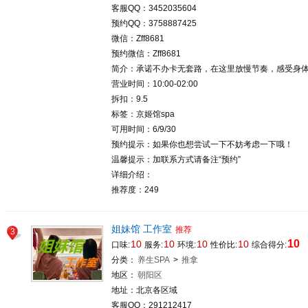
客服QQ：3452035604
预约QQ：3758887425
微信：Zff8681
预约微信：Zff8681
简介：承诺不办卡无套路，在这里放慢节奏，感受身
营业时间：10:00-02:00
拆扣：9.5
标签：京姬馆spa
可用时间：6/9/30
预约提示：如果你也想尝试一下不妨考虑一下哦！
温馨提示：加联系方式请备注“预约”
详细介绍：
推荐度：249
姐妹馆 工作室
推荐
3
10
10
10
10
10
口味:
服务:
环境:
性价比:
综合得分:
分类：
养生SPA
>
推拿
地区：
朝阳区
地址：北京各区域
客服QQ：291212417