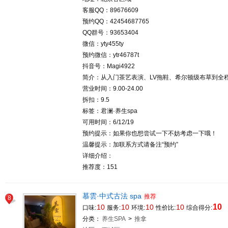
客服QQ：89676609
预约QQ：42454687765
QQ群号：93653404
微信：yty455ty
预约微信：ytr46787t
抖音号：Magi4922
简介：从入门茶艺表演、LV拖鞋、希尔顿级布草到全
营业时间：9.00-24.00
拆扣：9.5
标签：君澜·养生spa
可用时间：6/12/19
预约提示：如果你也想尝试一下不妨考虑一下哦！
温馨提示：加联系方式请备注“预约”
详细介绍：
推荐度：151
慕雲·中式古法 spa
推荐
8
10
10
10
10
10
口味:
服务:
环境:
性价比:
综合得分:
分类：
养生SPA
>
推拿