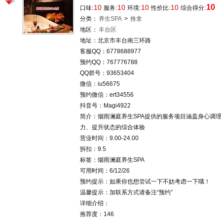
10
10
10
10
10
口味:
服务:
环境:
性价比:
综合得分:
分类：
养生SPA
>
推拿
地区：
丰台区
地址：北京市丰台南三环路
客服QQ：6778688977
预约QQ：767776788
QQ群号：93653404
微信：iu56675
预约微信：ert34556
抖音号：Magi4922
简介：烟雨澜庭养生SPA‌提供的服务项目涵盖身心调
力、提升状态的综合体验
营业时间：9.00-24.00
拆扣：9.5
标签：烟雨澜庭养生SPA‌
可用时间：6/12/26
预约提示：如果你也想尝试一下不妨考虑一下哦！
温馨提示：加联系方式请备注“预约”
详细介绍：
推荐度：146