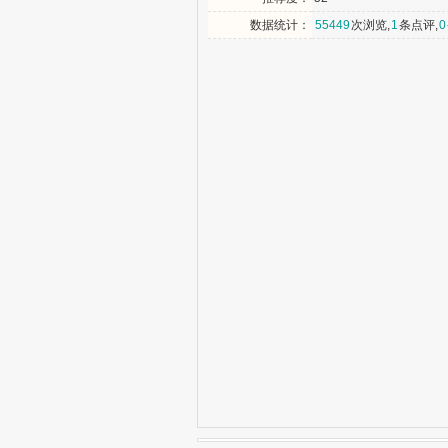
数据统计：
55449
次浏览,
1
条点评,
0