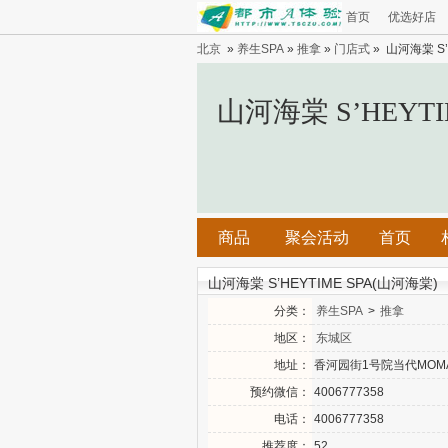
首页
优选好店
北京
»
养生SPA
»
推拿
»
门店式
» 山河海棠 S’
山河海棠 S’HEYTI
商品
聚会活动
首页
山河海棠 S’HEYTIME SPA(山河海棠)
分类：
养生SPA
>
推拿
地区：
东城区
地址：
香河园街1号院当代MOMA
预约微信：
4006777358
电话：
4006777358
推荐度：
52