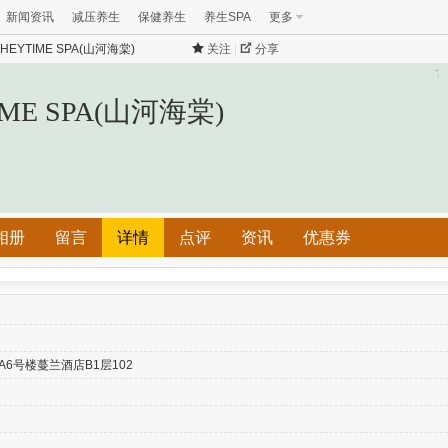
新闻资讯
减压养生
保健养生
养生SPA
更多
HEYTIME SPA(山河海棠)
关注
|
分享
ME SPA(山河海棠)
相册
留言
详情
点评
资讯
优惠券
6号楼蔓兰酒店B1层102