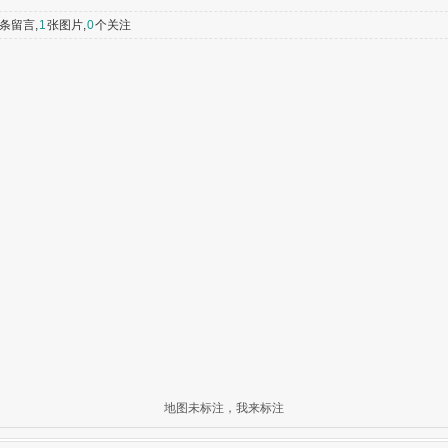
条留言,
1
张图片,
0
个关注
地图未标注，我来标注