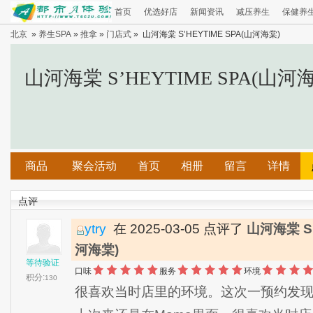
首页
优选好店
新闻资讯
减压养生
保健养
北京
»
养生SPA
»
推拿
»
门店式
» 山河海棠 S’HEYTIME SPA(山河海棠)
山河海棠 S’HEYTIME SPA(山河
商品
聚会活动
首页
相册
留言
详情
点评
ytry
在 2025-03-05 点评了
山河海棠 S’
河海棠)
等待验证
口味
服务
环境
积分:
130
很喜欢当时店里的环境。这次一预约发现