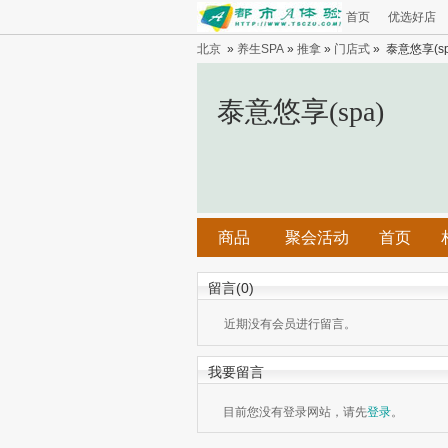
首页
优选好店
北京
»
养生SPA
»
推拿
»
门店式
» 泰意悠享(sp
泰意悠享(spa)
商品
聚会活动
首页
留言(0)
近期没有会员进行留言。
我要留言
目前您没有登录网站，请先
登录
。