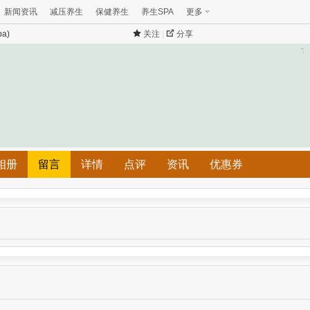
新闻资讯
减压养生
保健养生
养生SPA
更多
a)
关注
|
分享
相册
留言
详情
点评
资讯
优惠券