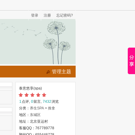
登录
注册
忘记密码?
管理主题
泰意悠享(spa)
1
点评,
0
留言,
7432
浏览
分类：
养生SPA
>
推拿
地区：
东城区
地址：北京亚运村
客服QQ：767789778
预约QQ：655446778