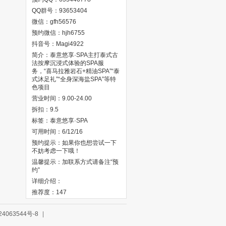
QQ群号：93653404
微信：gfh56576
预约微信：hjh6755
抖音号：Magi4922
简介：泰意悠享·SPA‌主打泰式古
法按摩沉浸式体验的SPA服
务，“喜马拉雅岩石+精油SPA”“泰
式沐足礼”“全身深海盐SPA”等特
色项目
营业时间：9.00-24.00
拆扣：9.5
标签：泰意悠享·SPA‌
可用时间：6/12/16
预约提示：如果你也想尝试一下
不妨考虑一下哦！
温馨提示：加联系方式请备注“预
约”
详细介绍：
推荐度：147
4063544号-8
|