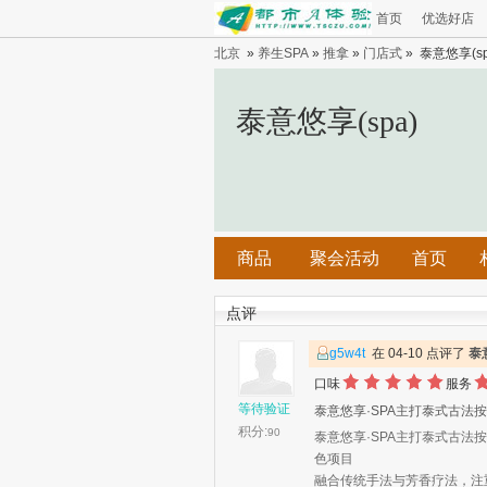
首页
优选好店
北京
»
养生SPA
»
推拿
»
门店式
» 泰意悠享(sp
泰意悠享(spa)
商品
聚会活动
首页
点评
g5w4t
在 04-10 点评了
泰
口味
服务
等待验证
‌泰意悠享·SPA‌主打泰式古法
积分:
90
‌泰意悠享·SPA‌主打泰式古法
色项目
融合传统手法与芳香疗法，注