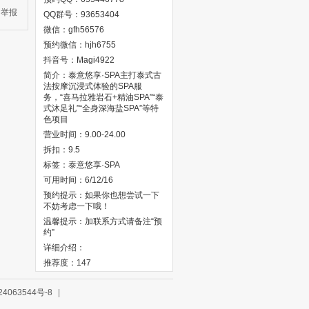
举报
QQ群号：93653404
微信：gfh56576
预约微信：hjh6755
抖音号：Magi4922
简介：泰意悠享·SPA‌主打泰式古
法按摩沉浸式体验的SPA服
务，“喜马拉雅岩石+精油SPA”“泰
式沐足礼”“全身深海盐SPA”等特
色项目
营业时间：9.00-24.00
拆扣：9.5
标签：泰意悠享·SPA‌
可用时间：6/12/16
预约提示：如果你也想尝试一下
不妨考虑一下哦！
温馨提示：加联系方式请备注“预
约”
详细介绍：
推荐度：147
4063544号-8
|