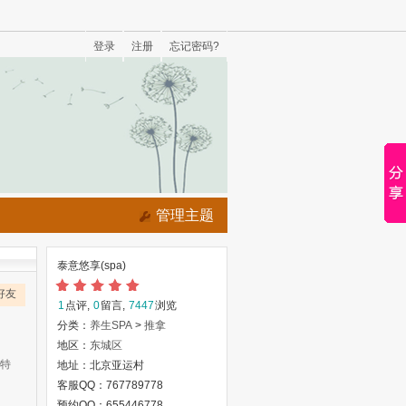
登录
注册
忘记密码?
管理主题
泰意悠享(spa)
好友
1
点评,
0
留言,
7447
浏览
分类：
养生SPA
>
推拿
地区：
东城区
等特
地址：北京亚运村
客服QQ：767789778
预约QQ：655446778