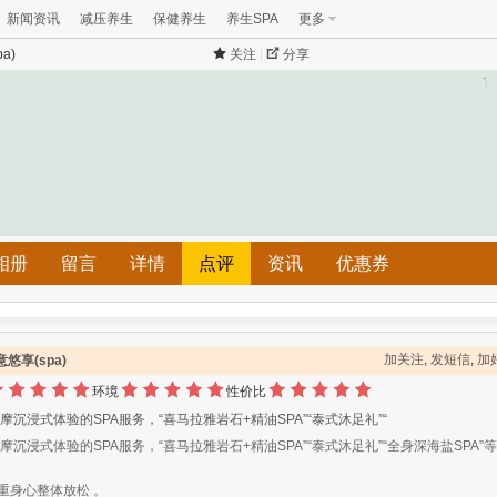
新闻资讯
减压养生
保健养生
养生SPA
更多
a)
关注
|
分享
相册
留言
详情
点评
资讯
优惠券
加关注
,
发短信
,
加
意悠享(spa)
环境
性价比
按摩沉浸式体验的SPA服务，“喜马拉雅岩石+精油SPA”“泰式沐足礼”“
按摩沉浸式体验的SPA服务，“喜马拉雅岩石+精油SPA”“泰式沐足礼”“全身深海盐SPA”
重身心整体放松 。