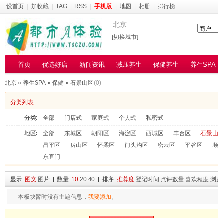
设首页
|
加收藏
|
TAG
|
RSS
|
手机版
|
地图
|
相册
|
排行榜
北京
[切换城市]
首页
优选好店
新闻资讯
减压养生
保健养生
养生SPA
北京
»
养生SPA
»
保健
»
石景山区
(0)
分类列表
分类
:
全部
门店式
家庭式
个人式
私密式
地区
:
全部
东城区
朝阳区
海淀区
西城区
丰台区
石景山
昌平区
房山区
怀柔区
门头沟区
密云区
平谷区
顺
东直门
显示:
图文
图片
| 数量:
10
20
40
| 排序:
推荐度
登记时间
点评数量
喜欢程度
浏
本板块暂时没有主题信息，
我要添加
。