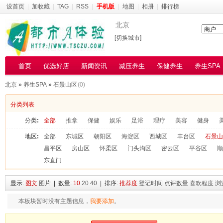
设首页
|
加收藏
|
TAG
|
RSS
|
手机版
|
地图
|
相册
|
排行榜
北京
[切换城市]
首页
优选好店
新闻资讯
减压养生
保健养生
养生SPA
北京
»
养生SPA
»
石景山区
(0)
分类列表
分类
:
全部
推拿
保健
娱乐
足浴
理疗
美容
健身
地区
:
全部
东城区
朝阳区
海淀区
西城区
丰台区
石景山
昌平区
房山区
怀柔区
门头沟区
密云区
平谷区
顺
东直门
显示:
图文
图片
| 数量:
10
20
40
| 排序:
推荐度
登记时间
点评数量
喜欢程度
浏
本板块暂时没有主题信息，
我要添加
。