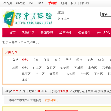
设首页
|
加收藏
|
TAG
|
RSS
|
手机版
|
地图
|
相册
|
排行榜
北京
[切换城市]
首页
优选好店
新闻资讯
减压养生
保健养生
养生SPA
北京
»
养生SPA
»
大兴区
(0)
分类列表
分类
:
全部
推拿
保健
娱乐
足浴
理疗
美容
健身
地区
:
全部
东城区
朝阳区
海淀区
西城区
丰台区
石景山
昌平区
房山区
怀柔区
门头沟区
密云区
平谷区
顺
东直门
显示:
图文
图片
| 数量:
10
20
40
| 排序:
推荐度
登记时间
点评数量
喜欢程度
浏
本板块暂时没有主题信息，
我要添加
。