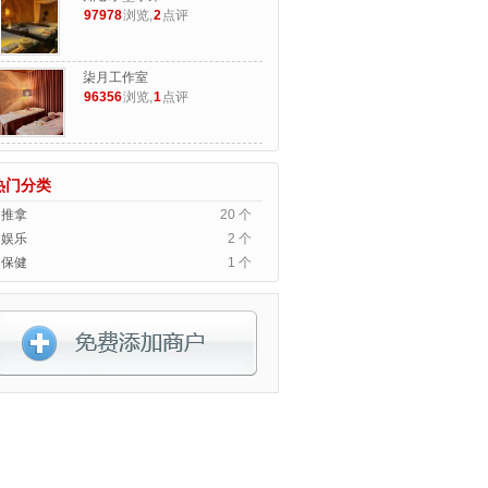
97978
浏览,
2
点评
柒月工作室
96356
浏览,
1
点评
热门分类
推拿
20 个
娱乐
2 个
保健
1 个