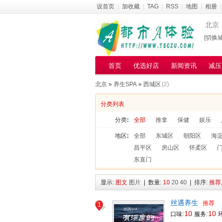
设首页
|
加收藏
|
TAG
|
RSS
|
地图
|
相册
|
北京
[切换城
首页
优选好店
新闻资讯
减压
北京
»
养生SPA
»
西城区
(2)
分类列表
分类
:
全部
推拿
保健
娱乐
地区
:
全部
东城区
朝阳区
海
昌平区
房山区
怀柔区
东直门
显示:
图文
图片
| 数量:
10
20
40
| 排序:
推荐
丝遇养生
推荐
1
10
10
口味:
服务:
环