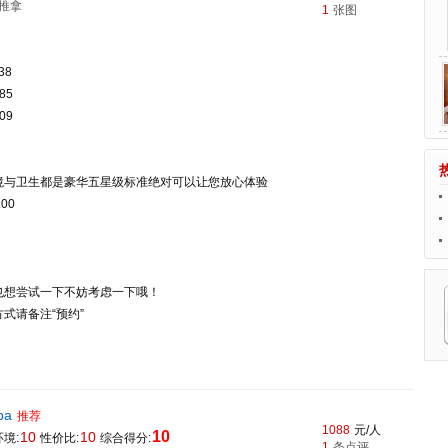
推拿
1
张图
38
85
09
u
境与卫生都是豪华五星级标准绝对可以让您放心体验
00
也想尝试一下不妨考虑一下哦！
式请备注“预约”
pa
推荐
1088
元/人
10
10
10
境:
性价比:
综合得分:
1
条点评