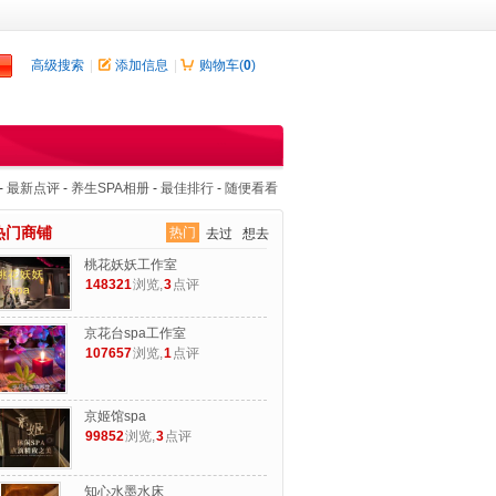
高级搜索
|
添加信息
|
购物车(
0
)
-
最新点评
-
养生SPA相册
-
最佳排行
-
随便看看
热门商铺
热门
去过
想去
桃花妖妖工作室
148321
浏览,
3
点评
京花台spa工作室
107657
浏览,
1
点评
京姬馆spa
99852
浏览,
3
点评
知心水墨水床