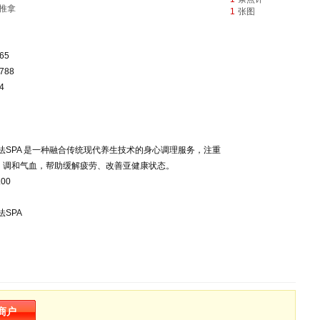
推拿
1
张图
65
788
4
法SPA‌ 是一种融合传统现代养生技术的身心调理服务，注重
、调和气血，帮助缓解疲劳、改善亚健康状态。
00
SPA‌
商户