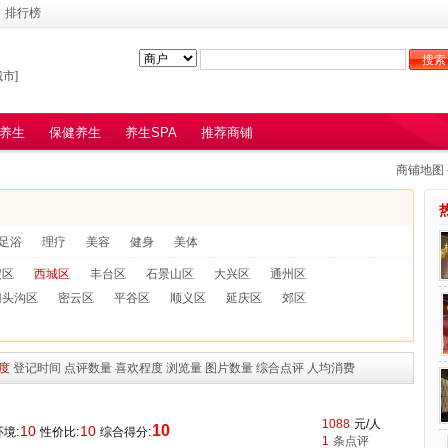
排行榜
市]
养生
保健养生
养生SPA
推荐商铺
商铺地图
足浴
理疗
美容
健身
美体
淀区
西城区
丰台区
石景山区
大兴区
通州区
门头沟区
密云区
平谷区
顺义区
延庆区
郊区
度
登记时间
点评数量
喜欢程度
浏览量
图片数量
综合点评
人均消费
1088
元/人
10
10
10
境:
性价比:
综合得分:
1
条点评