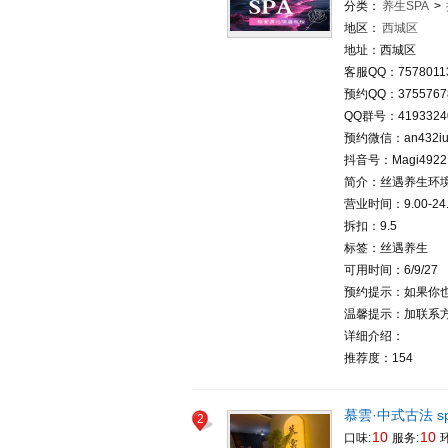
分类：
养生SPA
>
地区：
西城区
地址：西城区
客服QQ：7578011
预约QQ：3755767
QQ群号：4193324
预约微信：an432i
抖音号：Magi4922
简介：丝遇养生环
营业时间：9.00-24.
拆扣：9.5
标签：丝遇养生
可用时间：6/9/27
预约提示：如果你
温馨提示：加联系方
详细介绍：
推荐度：154
慕雲·中式古法 s
2
10
10
口味:
服务:
环