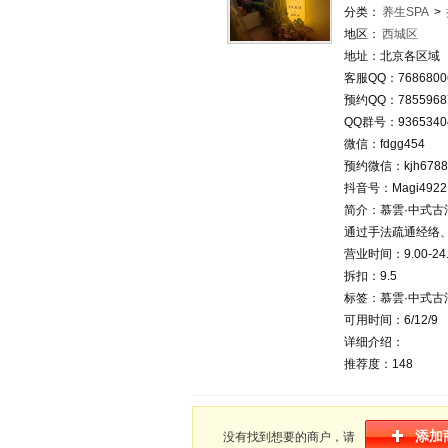
分类：
养生SPA
>
地区：
西城区
地址：北京各区域
客服QQ：7686800
预约QQ：7855968
QQ群号：9365340
微信：fdgg454
预约微信：kjh6788
抖音号：Magi4922
简介：慕雲·中式古
通过手法疏通经络
营业时间：9.00-24.
拆扣：9.5
标签：慕雲·中式古法
可用时间：6/12/9
详细介绍：
推荐度：148
添加
没有找到想要的商户，请