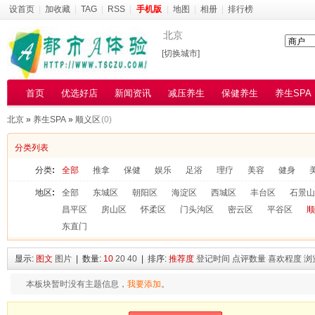
设首页
|
加收藏
|
TAG
|
RSS
|
手机版
|
地图
|
相册
|
排行榜
北京
[切换城市]
首页
优选好店
新闻资讯
减压养生
保健养生
养生SPA
北京
»
养生SPA
»
顺义区
(0)
分类列表
分类
:
全部
推拿
保健
娱乐
足浴
理疗
美容
健身
地区
:
全部
东城区
朝阳区
海淀区
西城区
丰台区
石景山
昌平区
房山区
怀柔区
门头沟区
密云区
平谷区
顺
东直门
显示:
图文
图片
| 数量:
10
20
40
| 排序:
推荐度
登记时间
点评数量
喜欢程度
浏
本板块暂时没有主题信息，
我要添加
。